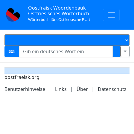
Oostfräisk Woordenbauk
Ostfriesisches Wörterbuch
Wörterbuch fürs Ostfriesische Platt
oostfraeisk.org
Benutzerhinweise
|
Links
|
Über
|
Datenschutz