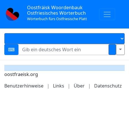
Oostfräisk Woordenbauk
Ostfriesisches Wörterbuch
Wörterbuch fürs Ostfriesische Platt
oostfraeisk.org
Benutzerhinweise
|
Links
|
Über
|
Datenschutz