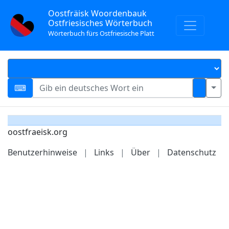
Oostfräisk Woordenbauk
Ostfriesisches Wörterbuch
Wörterbuch fürs Ostfriesische Platt
oostfraeisk.org
Benutzerhinweise
|
Links
|
Über
|
Datenschutz