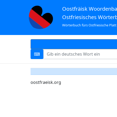
Oostfräisk Woordenb
Ostfriesisches Wörter
Wörterbuch fürs Ostfriesische Platt
oostfraeisk.org