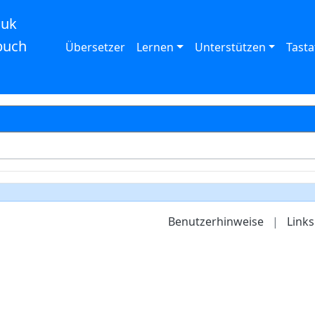
auk
buch
Übersetzer
Lernen
Unterstützen
Tasta
Benutzerhinweise
|
Links