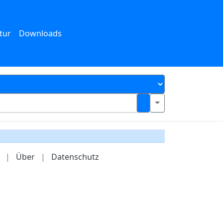
tur
Downloads
|
Über
|
Datenschutz