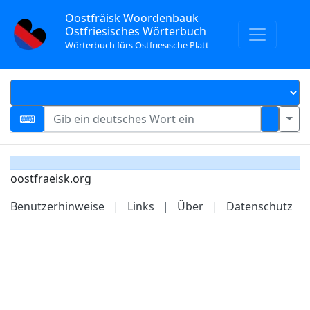
Oostfräisk Woordenbauk
Ostfriesisches Wörterbuch
Wörterbuch fürs Ostfriesische Platt
oostfraeisk.org
Benutzerhinweise
|
Links
|
Über
|
Datenschutz