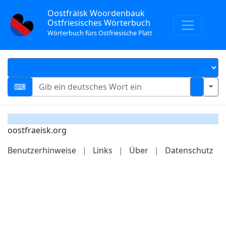
Oostfräisk Woordenbauk
Ostfriesisches Wörterbuch
Wörterbuch fürs Ostfriesische Platt
oostfraeisk.org
Benutzerhinweise
|
Links
|
Über
|
Datenschutz