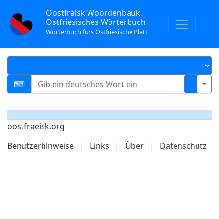
Oostfräisk Woordenbauk
Ostfriesisches Wörterbuch
Wörterbuch fürs Ostfriesische Platt
oostfraeisk.org
Benutzerhinweise
|
Links
|
Über
|
Datenschutz