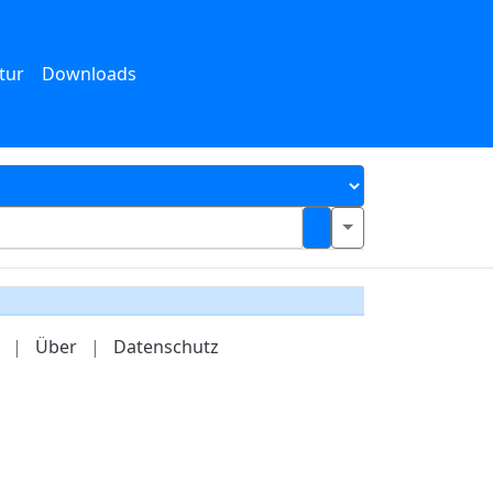
tur
Downloads
|
Über
|
Datenschutz