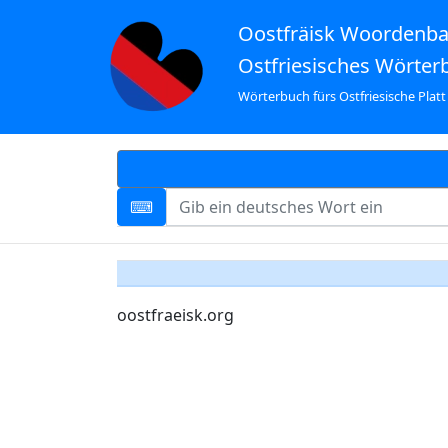
Oostfräisk Woordenb
Ostfriesisches Wörter
Wörterbuch fürs Ostfriesische Platt
oostfraeisk.org