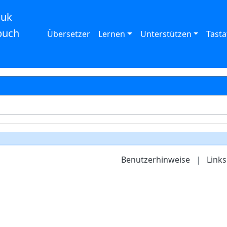
auk
buch
Übersetzer
Lernen
Unterstützen
Tasta
Benutzerhinweise
|
Links