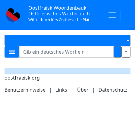
Oostfräisk Woordenbauk
Ostfriesisches Wörterbuch
Wörterbuch fürs Ostfriesische Platt
oostfraeisk.org
Benutzerhinweise
|
Links
|
Über
|
Datenschutz