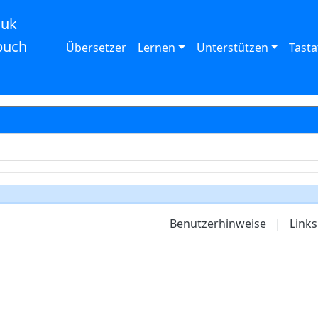
auk
buch
Übersetzer
Lernen
Unterstützen
Tasta
Benutzerhinweise
|
Links