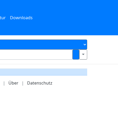
tur
Downloads
|
Über
|
Datenschutz