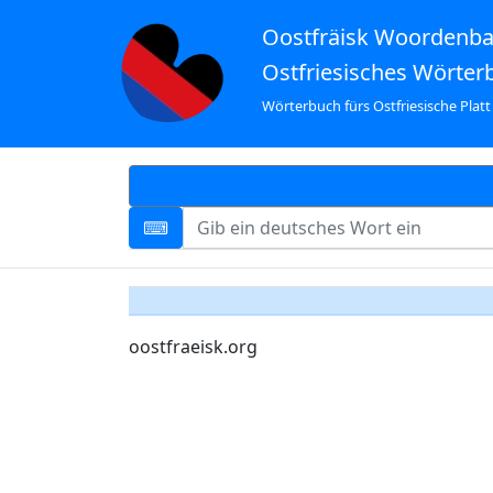
Oostfräisk Woordenb
Ostfriesisches Wörter
Wörterbuch fürs Ostfriesische Platt
oostfraeisk.org