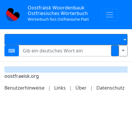
Oostfräisk Woordenbauk
Ostfriesisches Wörterbuch
Wörterbuch fürs Ostfriesische Platt
oostfraeisk.org
Benutzerhinweise
|
Links
|
Über
|
Datenschutz