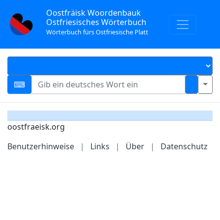
Oostfräisk Woordenbauk
Ostfriesisches Wörterbuch
Wörterbuch fürs Ostfriesische Platt
oostfraeisk.org
Benutzerhinweise
|
Links
|
Über
|
Datenschutz