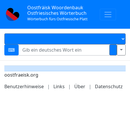
Oostfräisk Woordenbauk
Ostfriesisches Wörterbuch
Wörterbuch fürs Ostfriesische Platt
oostfraeisk.org
Benutzerhinweise
|
Links
|
Über
|
Datenschutz