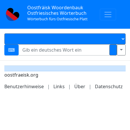
Oostfräisk Woordenbauk
Ostfriesisches Wörterbuch
Wörterbuch fürs Ostfriesische Platt
oostfraeisk.org
Benutzerhinweise
|
Links
|
Über
|
Datenschutz