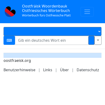
Oostfräisk Woordenbauk
Ostfriesisches Wörterbuch
Wörterbuch fürs Ostfriesische Platt
oostfraeisk.org
Benutzerhinweise
|
Links
|
Über
|
Datenschutz