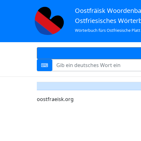
Oostfräisk Woordenb
Ostfriesisches Wörter
Wörterbuch fürs Ostfriesische Platt
oostfraeisk.org