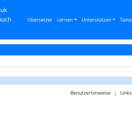
auk
buch
Übersetzer
Lernen
Unterstützen
Tasta
Benutzerhinweise
|
Links