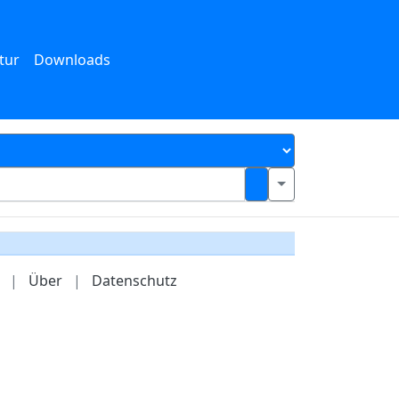
tur
Downloads
|
Über
|
Datenschutz