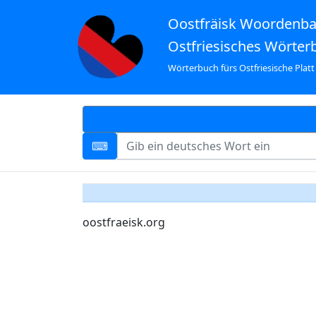
Oostfräisk Woordenb
Ostfriesisches Wörter
Wörterbuch fürs Ostfriesische Platt
oostfraeisk.org