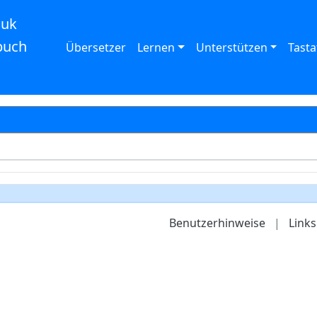
auk
buch
Übersetzer
Lernen
Unterstützen
Tasta
Benutzerhinweise
|
Links