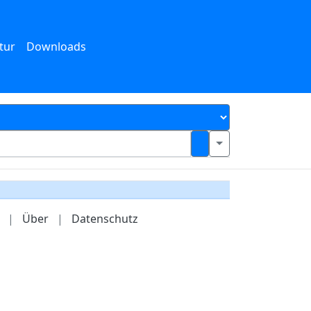
tur
Downloads
|
Über
|
Datenschutz