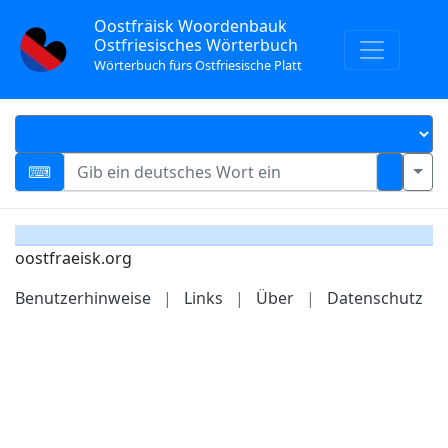
Oostfräisk Woordenbauk
Ostfriesisches Wörterbuch
Wörterbuch fürs Ostfriesische Platt
oostfraeisk.org
Benutzerhinweise
|
Links
|
Über
|
Datenschutz