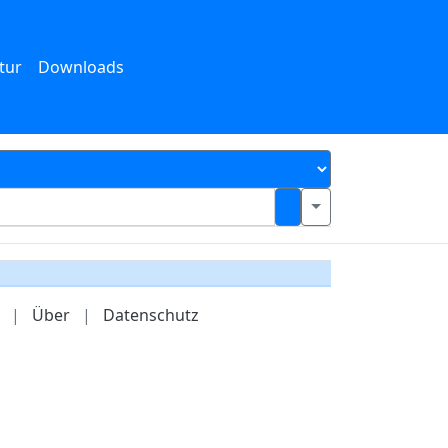
tur
Downloads
|
Über
|
Datenschutz