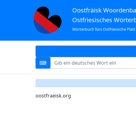
Oostfräisk Woordenb
Ostfriesisches Wörter
Wörterbuch fürs Ostfriesische Platt
oostfraeisk.org