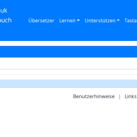
auk
buch
Übersetzer
Lernen
Unterstützen
Tasta
Benutzerhinweise
|
Links