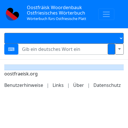
Oostfräisk Woordenbauk
Ostfriesisches Wörterbuch
Wörterbuch fürs Ostfriesische Platt
oostfraeisk.org
Benutzerhinweise
|
Links
|
Über
|
Datenschutz