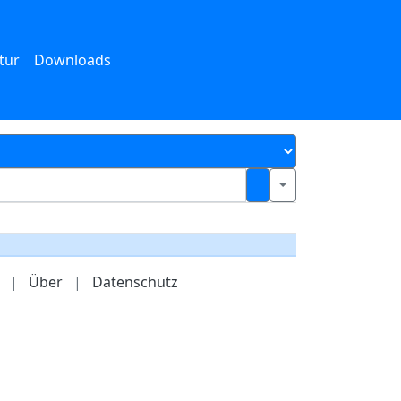
tur
Downloads
|
Über
|
Datenschutz