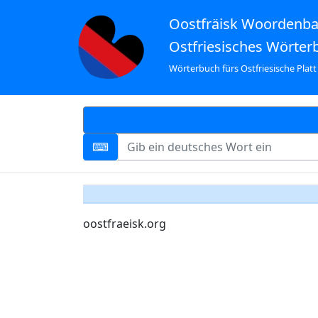
Oostfräisk Woordenb
Ostfriesisches Wörter
Wörterbuch fürs Ostfriesische Platt
oostfraeisk.org