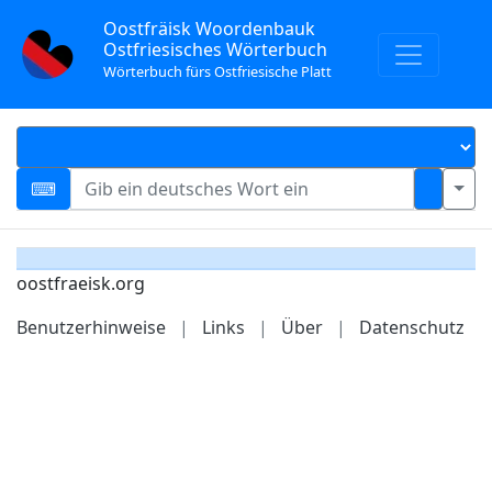
Oostfräisk Woordenbauk
Ostfriesisches Wörterbuch
Wörterbuch fürs Ostfriesische Platt
oostfraeisk.org
Benutzerhinweise
|
Links
|
Über
|
Datenschutz