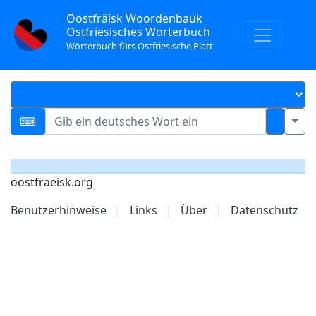
Oostfräisk Woordenbauk
Ostfriesisches Wörterbuch
Wörterbuch fürs Ostfriesische Platt
oostfraeisk.org
Benutzerhinweise
|
Links
|
Über
|
Datenschutz