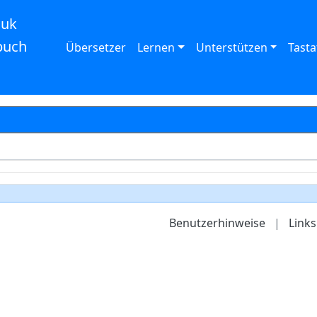
auk
buch
Übersetzer
Lernen
Unterstützen
Tasta
Benutzerhinweise
|
Links