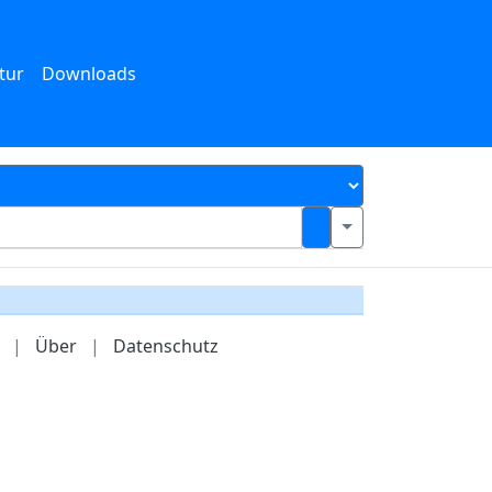
tur
Downloads
|
Über
|
Datenschutz