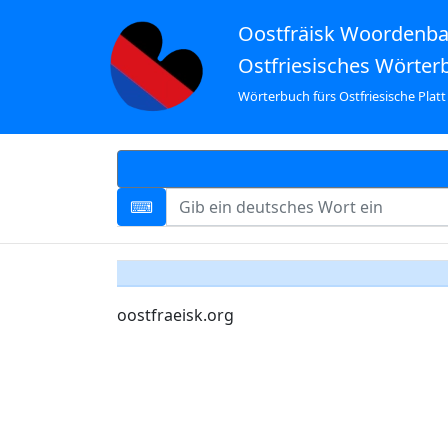
Oostfräisk Woordenb
Ostfriesisches Wörter
Wörterbuch fürs Ostfriesische Platt
oostfraeisk.org