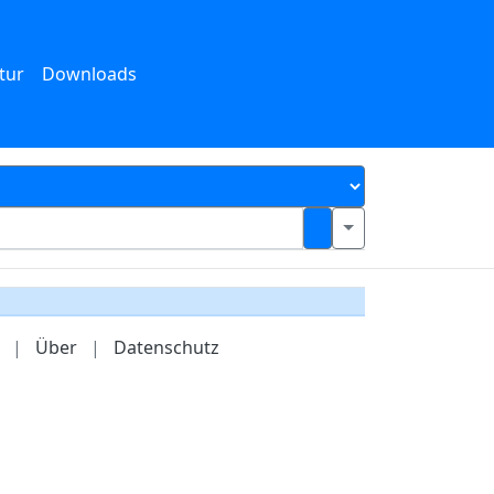
tur
Downloads
|
Über
|
Datenschutz