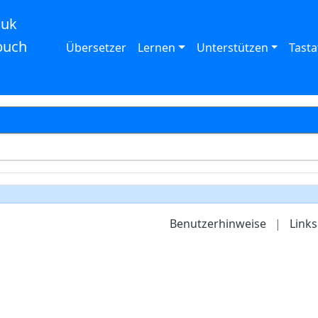
auk
buch
Übersetzer
Lernen
Unterstützen
Tasta
Benutzerhinweise
|
Links