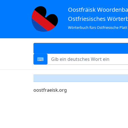
Oostfräisk Woordenb
Ostfriesisches Wörter
Wörterbuch fürs Ostfriesische Platt
oostfraeisk.org