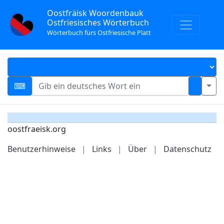
Oostfräisk Woordenbauk
Ostfriesisches Wörterbuch
Wörterbuch fürs Ostfriesische Platt
oostfraeisk.org
Benutzerhinweise
|
Links
|
Über
|
Datenschutz