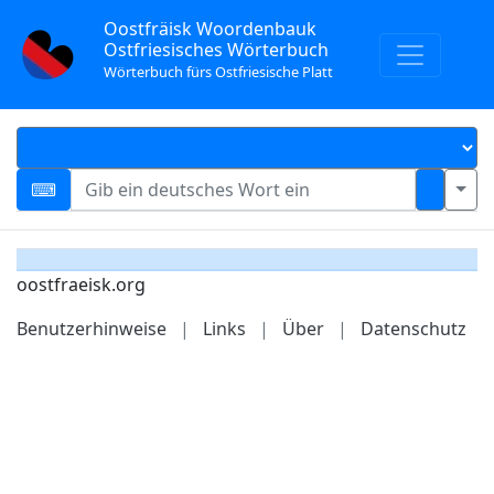
Oostfräisk Woordenbauk
Ostfriesisches Wörterbuch
Wörterbuch fürs Ostfriesische Platt
oostfraeisk.org
Benutzerhinweise
|
Links
|
Über
|
Datenschutz