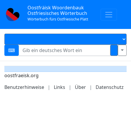
Oostfräisk Woordenbauk
Ostfriesisches Wörterbuch
Wörterbuch fürs Ostfriesische Platt
oostfraeisk.org
Benutzerhinweise
|
Links
|
Über
|
Datenschutz