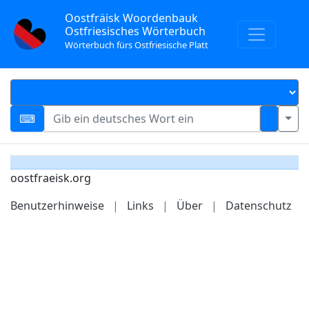
Oostfräisk Woordenbauk
Ostfriesisches Wörterbuch
Wörterbuch fürs Ostfriesische Platt
oostfraeisk.org
Benutzerhinweise
|
Links
|
Über
|
Datenschutz