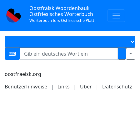
Oostfräisk Woordenbauk
Ostfriesisches Wörterbuch
Wörterbuch fürs Ostfriesische Platt
oostfraeisk.org
Benutzerhinweise
|
Links
|
Über
|
Datenschutz