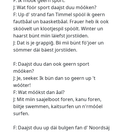
F: Ik móók geern sport.
J: Wat föör sport daajst duu móóken?
F: Up d' strand fan Timmel spööl ik geern
fautbâal un baasketbâal. Frauer heb ik ook
sköövelt un klootjespil spöölt. Winter un
haarst bünt miin läiefst jorstiiden.
J: Dat is je grappiğ. Bii mii bünt fö'joer un
sömmer däi bäest jorstiiden.
F: Daajst duu dan ook geern sport
móóken?
J: Je, seeker. Ik bün dan so geern up 't
wóóter!
F: Wat móókst dan âal?
J: Mit miin saajelboot foren, kanu foren,
biitje swemmen, kaitsurfen un n'rmóóel
surfen.
F: Daajst duu up däi bulgen fan d' Noordsäj