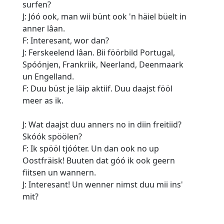
surfen?
J: Jóó ook, man wii bünt ook 'n häiel büelt in
anner lâan.
F: Interesant, wor dan?
J: Ferskeelend lâan. Bii föörbild Portugal,
Spóónjen, Frankriik, Neerland, Deenmaark
un Engelland.
F: Duu büst je läip aktiif. Duu daajst fööl
meer as ik.
J: Wat daajst duu anners no in diin freitiid?
Skóók spöölen?
F: Ik spööl tjóóter. Un dan ook no up
Oostfräisk! Buuten dat góó ik ook geern
fiitsen un wannern.
J: Interesant! Un wenner nimst duu mii ins'
mit?