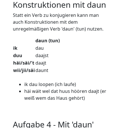
Konstruktionen mit daun
Statt ein Verb zu konjugieren kann man
auch Konstruktionen mit dem
unregelmäßigen Verb 'daun' (tun) nutzen.
daun (tun)
ik
dau
duu
daajst
häi/säi/'t
daajt
wii/jii/säi
daunt
ik dau loopen (ich laufe)
häi wäit wel dat huus höören daajt (er
weiß wem das Haus gehört)
Aufgabe 4 - Mit 'daun'