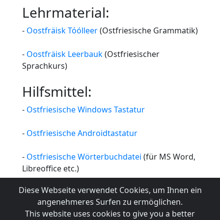
Lehrmaterial:
-
Oostfräisk Tóólleer
(Ostfriesische Grammatik)
-
Oostfräisk Leerbauk
(Ostfriesischer
Sprachkurs)
Hilfsmittel:
-
Ostfriesische Windows Tastatur
-
Ostfriesische Androidtastatur
-
Ostfriesische Wörterbuchdatei
(für MS Word,
Libreoffice etc.)
Diese Webseite verwendet Cookies, um Ihnen ein
angenehmeres Surfen zu ermöglichen.
This website uses cookies to give you a better