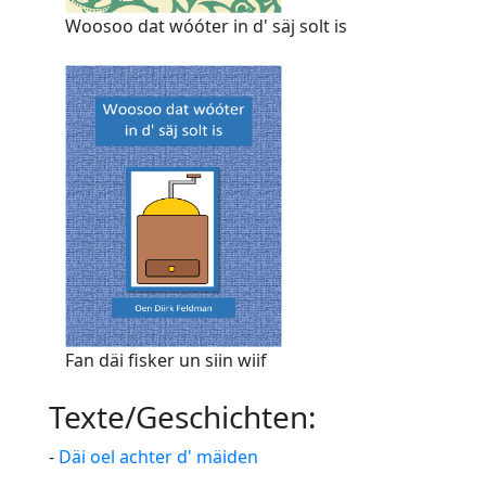
Woosoo dat wóóter in d' säj solt is
Fan däi fisker un siin wiif
Texte/Geschichten:
-
Däi oel achter d' mäiden