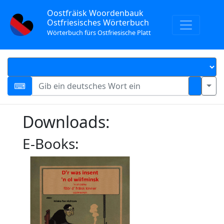
Oostfräisk Woordenbauk
Ostfriesisches Wörterbuch
Wörterbuch fürs Ostfriesische Platt
Downloads:
E-Books: