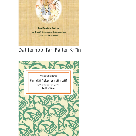
Dat ferhóól fan Päiter Knîin