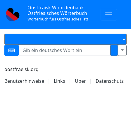
Oostfräisk Woordenbauk
Ostfriesisches Wörterbuch
Wörterbuch fürs Ostfriesische Platt
oostfraeisk.org
Benutzerhinweise
|
Links
|
Über
|
Datenschutz